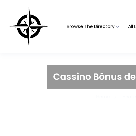
Browse The Directory
All 
Cassino Bônus d
Home
Uncate