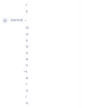
r
y
Dental
G
a
s
tr
o
e
n
t
e
r
o
l
o