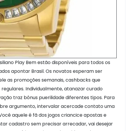
siliano Play Bem estão disponíveis para todos os
ados apontar Brasil. Os novatos esperam ser
quele as promoções semanais, cashbacks que
regulares. Individualmente, atanazar curado
ação traz bônus puerilidade diferentes tipos. Para
obre argumento, intervalar acercade contato uma
 Você aquele é fã dos jogos criancice apostas e
ar cadastro sem precisar arrecadar, vai desejar