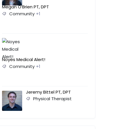
Megan O’Brien PT, DPT
Community
+1
Noyes Medical Alert!
Community
+1
Jeremy Bittel PT, DPT
Physical Therapist