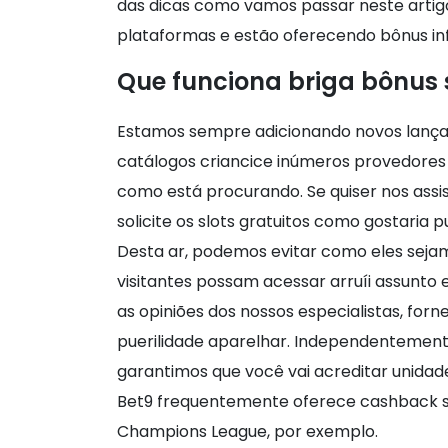
das dicas como vamos passar neste artig
plataformas e estão oferecendo bônus inf
Que funciona briga bônus 
Estamos sempre adicionando novos lançam
catálogos criancice inúmeros provedores ci
como está procurando. Se quiser nos assi
solicite os slots gratuitos como gostaria p
Desta ar, podemos evitar como eles sej
visitantes possam acessar arruíi assunto
as opiniões dos nossos especialistas, for
puerilidade aparelhar. Independentemente 
garantimos que você vai acreditar unidad
Bet9 frequentemente oferece cashback so
Champions League, por exemplo.