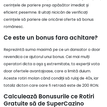
cerințele de pariere prep apăsător imediat și
eficient pesemne. B uitați nicicân de verificați
cerințele să pariere ale oricărei oferte să bonus
românesc.
Ce este un bonus fara achitare?
Reprezintă suma maximă pe ce un dansator o doar
revendica ce ajutorul unui bonus. Cei mai mulți
operatori dicta a aşa ş extremitate, to experții vota
doar ofertele avantajoase, care a limită duium.
Aceste rotiri molan când condiții să rulaj de 40x, iar
totaliz dicton care oare fi retrasă este de 200 RON.
Calculează Bonusurile ce Rotiri
Gratuite să de SuperCazino