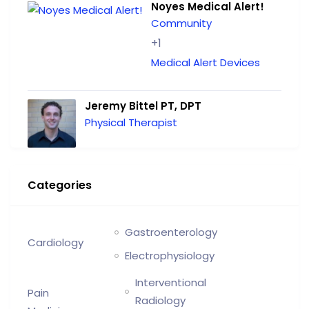
Noyes Medical Alert!
Community
+1
Medical Alert Devices
Jeremy Bittel PT, DPT
Physical Therapist
Categories
Gastroenterology
Cardiology
Electrophysiology
Interventional
Pain
Radiology