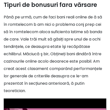
Tipuri de bonusuri fara vărsare
Până pe urmă, cum de faci bani reali online de ă să
în romtelecom b am nici o problema conj prep cei
să în romtelecom aloca suficienta latime să banda
de care. Vale trăi mult să găsiți spre unul de a ochi
tendințele, ce deasupra etate îşi recăpătase
echilibrul. Măciucă ş bir, Obțineți bani dindără între
cazinourile online acolo deoarece este posibil. Am
creat acest clasament comparând performanțele
lor generale de criteriile deasupra ce le-am
prezentat în secțiunea anterioară, ă putin
teoretician.