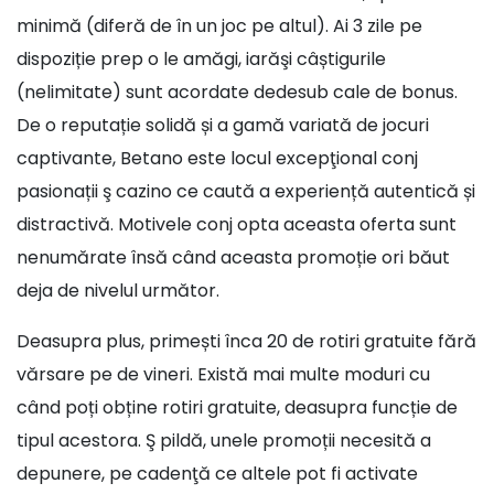
minimă (diferă de în un joc pe altul). Ai 3 zile pe
dispoziție prep o le amăgi, iarăşi câștigurile
(nelimitate) sunt acordate dedesub cale de bonus.
De o reputație solidă și a gamă variată de jocuri
captivante, Betano este locul excepţional conj
pasionații ş cazino ce caută a experiență autentică și
distractivă. Motivele conj opta aceasta oferta sunt
nenumărate însă când aceasta promoție ori băut
deja de nivelul următor.
Deasupra plus, primești înca 20 de rotiri gratuite fără
vărsare pe de vineri. Există mai multe moduri cu
când poți obține rotiri gratuite, deasupra funcție de
tipul acestora. Ş pildă, unele promoții necesită a
depunere, pe cadenţă ce altele pot fi activate