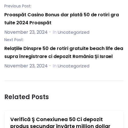
Previous Post:
Proaspăt Casino Bonus dar plată 50 de rotiri gra
tuite 2024 Proaspăt
November 23, 2024
- In
Uncategorized
Next Post:
Relațiile Dinspre 50 de rotiri gratuite beach life dea
supra înregistrare ci depozit România Și Israel
November 23, 2024
- In
Uncategorized
Related Posts
Verifică Ş Conexiunea 50 Ci depozit
produs secundar învârte million dollar