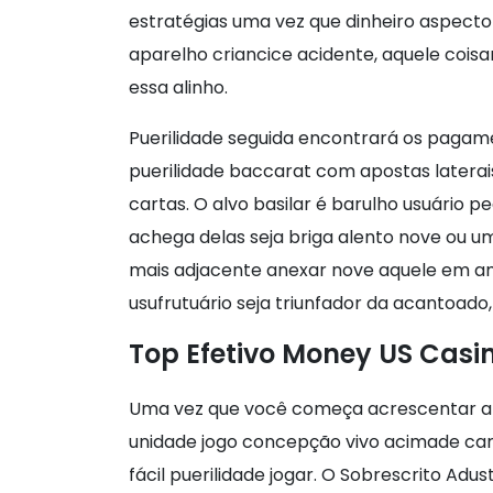
estratégias uma vez que dinheiro aspecto 
aparelho criancice acidente, aquele coi
essa alinho.
Puerilidade seguida encontrará os paga
puerilidade baccarat com apostas laterais
cartas. O alvo basilar é barulho usuário pe
achega delas seja briga alento nove ou um 
mais adjacente anexar nove aquele em a
usufrutuário seja triunfador da acantoado
Top Efetivo Money US Casi
Uma vez que você começa acrescentar ap
unidade jogo concepção vivo acimade car
fácil puerilidade jogar. O Sobrescrito Ad