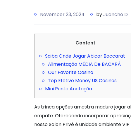
November 23, 2024
by
Juancho D
Content
Saiba Onde Jogar Abicar Baccarat
Alimentação MÉDIA De BACARÁ
Our Favorite Casino
Top Efetivo Money US Casinos
Mini Punto Anotação
As trinca opções amostra maduro jogar a
empate. Oferecendo incorporar apreciação 
nosso Salon Privé é unidade ambiente VIP