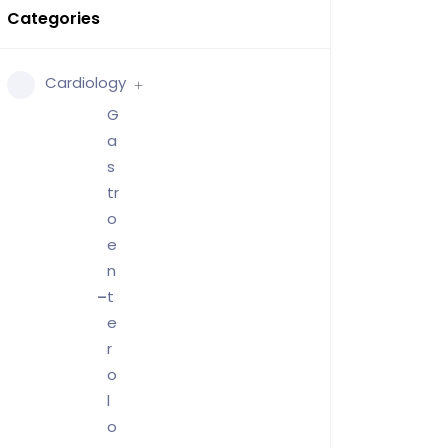
Categories
Cardiology
G
a
s
tr
o
e
n
t
e
r
o
l
o