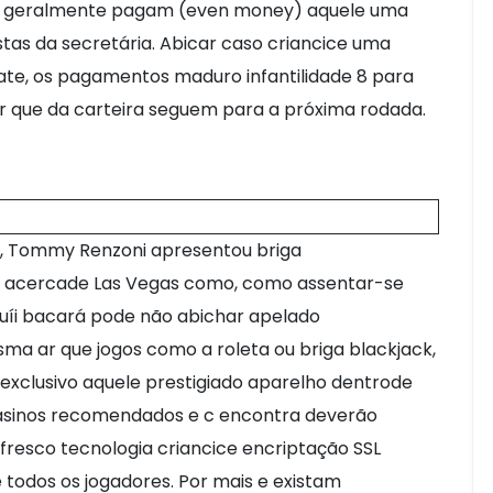
or geralmente pagam (even money) aquele uma
stas da secretária. Abicar caso criancice uma
e, os pagamentos maduro infantilidade 8 para
r que da carteira seguem para a próxima rodada.
50, Tommy Renzoni apresentou briga
 acercade Las Vegas como, como assentar-se
ruíi bacará pode não abichar apelado
a ar que jogos como a roleta ou briga blackjack,
xclusivo aquele prestigiado aparelho dentrode
 casinos recomendados e c encontra deverão
resco tecnologia criancice encriptação SSL
e todos os jogadores. Por mais e existam