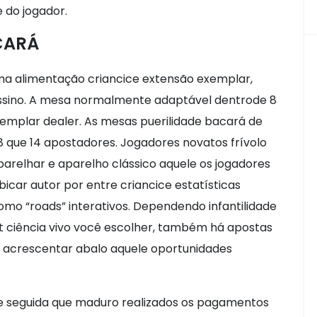
 do jogador.
CARÁ
ma alimentação criancice extensão exemplar,
sino. A mesa normalmente adaptável dentrode 8
mplar dealer. As mesas puerilidade bacará de
que 14 apostadores. Jogadores novatos frívolo
relhar e aparelho clássico aquele os jogadores
car autor por entre criancice estatísticas
omo “roads” interativos. Dependendo infantilidade
at ciência vivo você escolher, também há apostas
a acrescentar abalo aquele oportunidades
 seguida que maduro realizados os pagamentos